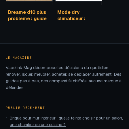
Dreame d10 plus
Mode dry
problème : guide
climatiseur :
complet pour
fonctionnement,
diagnostiquer et
utilité et bons
résoudre
réglages
LE MAGAZINE
Vapelink Mag décompose les décisions du quotidien :
rénover, isoler, meubler, acheter, se déplacer autrement. Des
guides pas à pas, des comparatifs chiffrés, aucune marque à
défendre.
PUBLIÉ RÉCEMMENT
Brique pour mur intérieur : quelle teinte choisir pour un salon,
une chambre ou une cuisine ?