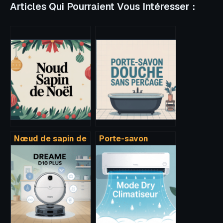
Articles Qui Pourraient Vous Intéresser :
Nœud de sapin de
Porte-savon
noël techniques et
douche sans
styles pour une
perçage : bien
déco élégante
choisir et bien le
fixer