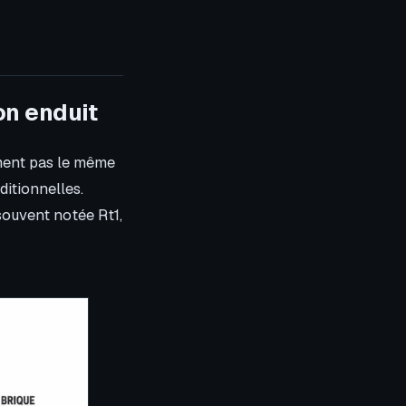
bon enduit
ament pas le même
ditionnelles.
 souvent notée Rt1,