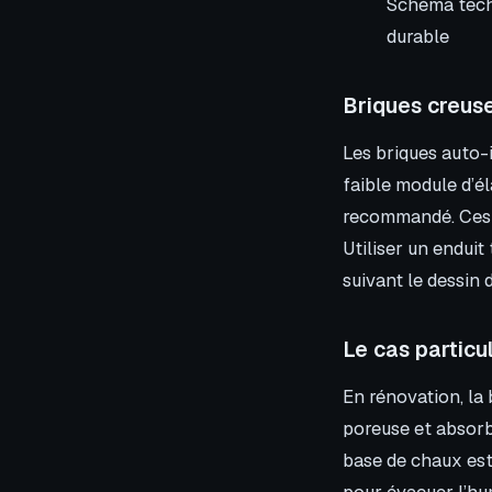
Schéma techn
durable
Briques creus
Les briques auto-
faible module d’él
recommandé. Ces p
Utiliser un enduit
suivant le dessin d
Le cas particu
En rénovation, la 
poreuse et absorb
base de chaux est
pour évacuer l’hum