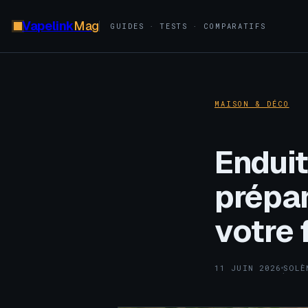
Vapelink
Mag
GUIDES · TESTS · COMPARATIFS
MAISON & DÉCO
Enduit
prépa
votre
11 JUIN 2026
SOLÈ
·