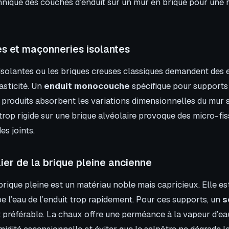
ique des couches d’enduit sur un mur en brique pour une 
es et maçonneries isolantes
isolantes ou les briques creuses classiques demandent des e
asticité. Un
enduit monocouche
spécifique pour supports
roduits absorbent les variations dimensionnelles du mur sa
 trop rigide sur une brique alvéolaire provoque des micro-fis
es joints.
lier de la brique pleine ancienne
brique pleine est un matériau noble mais capricieux. Elle e
e l’eau de l’enduit trop rapidement. Pour ces supports, un
s
 préférable. La chaux offre une perméance à la vapeur d’ea
idité ascensionnelle et éviter que le salpêtre ne dégrade la 