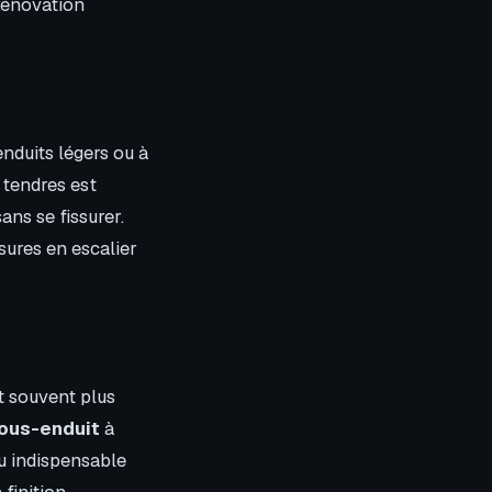
rénovation
nduits légers ou à
 tendres est
ns se fissurer.
sures en escalier
st souvent plus
ous-enduit
à
u indispensable
finition.