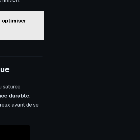
r optimiser
oue
u saturée
ce durable
.
creux avant de se