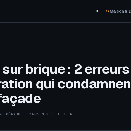
Maison & 
01
 sur brique : 2 erreurs
ration qui condamnen
 façade
NE BÉRAUD-DELMAS
5 MIN DE LECTURE
·