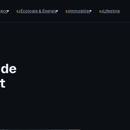
Déco
Écologie & Énergie
Immobilier
Lifestyle
02
03
04
 de
t