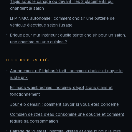
Tapis sous le canapé ou devant : les 3 placements qui
changent le salon
LFP, NMC, autonomie : comment choisir une batterie de
véhicule électrique selon l’usage
Brique pour mur intérieur : quelle teinte choisir pour un salon,
une chambre ou une cuisine ?
LES PLUS CONSULTÉS
Abonnement edf triphasé tarif : comment choisir et payer le
juste prix
Emmaüs wambrechies : horaires, dépôt, bons plans et
fonctionnement
Jour ejp demain : comment savoir si vous êtes concerné
Combien de litres d’eau consomme une douche et comment
réduire sa consommation
Barrage de villerest : histoire, visites et enjeux pour la loire