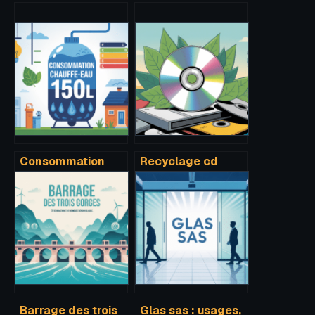
Consommation
Recyclage cd
kwh chauffe-eau
poubelle jaune :
150l par jour : ce
que faire vraiment
qu’il faut vraiment
de vos anciens
savoir
disques ?
Barrage des trois
Glas sas : usages,