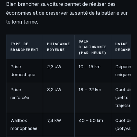
Bien brancher sa voiture permet de réaliser des
économies et de préserver la santé de la batterie sur
le long terme.
GAIN
TYPE DE
PUISSANCE
USAGE
D’AUTONOMIE
BRANCHEMENT
MOYENNE
RECOMMAN
(PAR HEURE)
Prise
2,3 kW
10 – 15 km
Dépannag
domestique
uniquemen
Prise
3,2 kW
18 – 22 km
Quotidien
renforcée
(petits
trajets)
Wallbox
7,4 kW
40 – 50 km
Quotidien
monophasée
(polyvalen