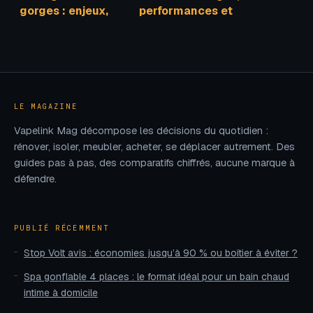
gorges : enjeux,
performances et
chiffres clés et
poses pour un
impacts croisés
résultat durable
LE MAGAZINE
Vapelink Mag décompose les décisions du quotidien :
rénover, isoler, meubler, acheter, se déplacer autrement. Des
guides pas à pas, des comparatifs chiffrés, aucune marque à
défendre.
PUBLIÉ RÉCEMMENT
Stop Volt avis : économies jusqu’à 90 % ou boîtier à éviter ?
Spa gonflable 4 places : le format idéal pour un bain chaud
intime à domicile