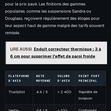
pour le prix payé. Les finitions des gammes
populaires, comme les suspensions Sandra ou
Douglass, reçoivent régulièrement des éloges pour
leur aspect haut de gamme malgré des tarifs souvent
remisés.
LIRE AUSSI
Enduit correcteur thermique : 3 à
6 cm pour supprimer l'effet de paroi froide
PLATEFORME
NOTE
VOLUME
POINT FORT
D’AVIS
MOYENNE
D’AVIS
PRINCIPAL
Trustpilot
4.4 / 5
+ 2 400
Rapidité de
livraison
Vente-
4.5 / 5
+ 100
Conformité