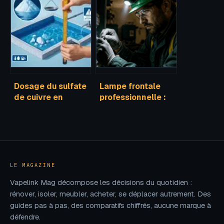
marque, les
de coûts pour
produits et les
maîtriser votre
menuiseries
budget et éviter
les pièges
Dosage du sulfate
Lampe frontale
de cuivre en
professionnelle :
piscine : 0,5 g/m³,
300 lumens et
risques réels et
norme IK07 pour
précautions
sécuriser vos
d’usage
interventions
LE MAGAZINE
Vapelink Mag décompose les décisions du quotidien :
rénover, isoler, meubler, acheter, se déplacer autrement. Des
guides pas à pas, des comparatifs chiffrés, aucune marque à
défendre.