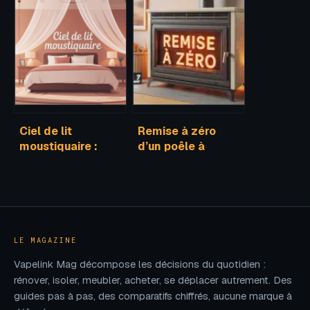
guide complet
guide complet
pour bien choisir
pour bien
comprendre et
choisir
Ciel de lit
Remise à zéro
moustiquaire :
d’un poêle à
comment choisir
granulés :
le bon modèle
procédure, codes
pour vous
d’accès et erreurs
à éviter
LE MAGAZINE
Vapelink Mag décompose les décisions du quotidien :
rénover, isoler, meubler, acheter, se déplacer autrement. Des
guides pas à pas, des comparatifs chiffrés, aucune marque à